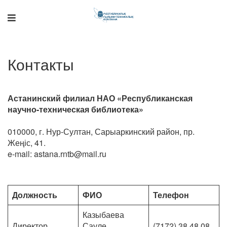
Поддержка РНТБ
RU
Онлайн-помощник
Контакты
Астанинский филиал НАО «Республиканская
научно-техническая библиотека»
010000, г. Нур-Султан, Сарыаркинский район, пр.
Жеңіс, 41.
e-mail: astana.rntb@mail.ru
Должность
ФИО
Телефон
Казыбаева
Директор
Сауле
(7172) 38 48 08